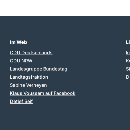
Im Web
L
CDU Deutschlands
I
CDU NRW
K
Landesgruppe Bundestag
S
Landtagsfraktion
D
Sabine Verheyen
Klaus Voussem auf Facebook
Detlef Seif