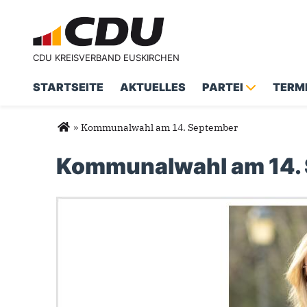
CDU KREISVERBAND EUSKIRCHEN
STARTSEITE
AKTUELLES
PARTEI
TERM
Sie sind hier
»
Kommunalwahl am 14. September
Kommunalwahl am 14.