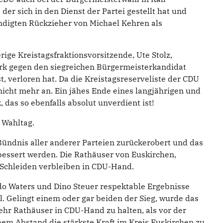
der sich in den Dienst der Partei gestellt hat und
ndigten Rückzieher von Michael Kehren als
rige Kreistagsfraktionsvorsitzende, Ute Stolz,
irk gegen den siegreichen Bürgermeisterkandidat
st, verloren hat. Da die Kreistagsreserveliste der CDU
nicht mehr an. Ein jähes Ende eines langjährigen und
das so ebenfalls absolut unverdient ist!
 Wahltag.
Bündnis aller anderer Parteien zurückerobert und das
essert werden. Die Rathäuser von Euskirchen,
 Schleiden verbleiben in CDU-Hand.
do Waters und Dino Steuer respektable Ergebnisse
l. Gelingt einem oder gar beiden der Sieg, wurde das
ehr Rathäuser in CDU-Hand zu halten, als vor der
chem Abstand die stärkste Kraft im Kreis Euskirchen zu