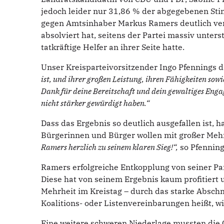
jedoch leider nur 31,86 % der abgegebenen Sti
gegen Amtsinhaber Markus Ramers deutlich ver
absolviert hat, seitens der Partei massiv unter
tatkräftige Helfer an ihrer Seite hatte.
Unser Kreisparteivorsitzender Ingo Pfennings 
ist, und ihrer großen Leistung, ihren Fähigkeiten sowie
Dank für deine Bereitschaft und dein gewaltiges Eng
nicht stärker gewürdigt haben.“
Dass das Ergebnis so deutlich ausgefallen ist, h
Bürgerinnen und Bürger wollen mit großer Meh
Ramers herzlich zu seinem klaren Sieg!“,
so Pfenning
Ramers erfolgreiche Entkopplung von seiner Pa
Diese hat von seinem Ergebnis kaum profitiert u
Mehrheit im Kreistag – durch das starke Abschn
Koalitions- oder Listenvereinbarungen heißt, wi
Eine weitere schweren Niederlage mussten die 