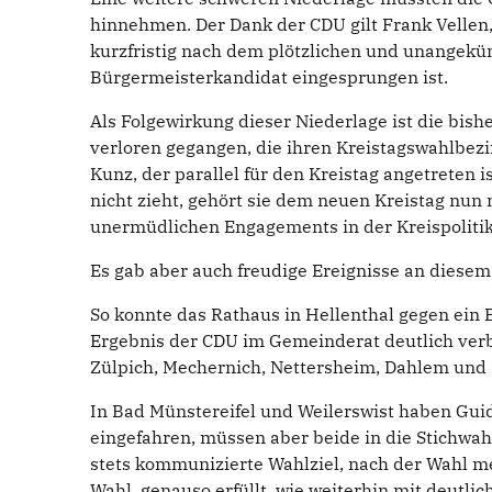
hinnehmen. Der Dank der CDU gilt Frank Vellen, 
kurzfristig nach dem plötzlichen und unangekü
Bürgermeisterkandidat eingesprungen ist.
Als Folgewirkung dieser Niederlage ist die bishe
verloren gegangen, die ihren Kreistagswahlbez
Kunz, der parallel für den Kreistag angetreten i
nicht zieht, gehört sie dem neuen Kreistag nun 
unermüdlichen Engagements in der Kreispolitik, 
Es gab aber auch freudige Ereignisse an diesem
So konnte das Rathaus in Hellenthal gegen ein 
Ergebnis der CDU im Gemeinderat deutlich verb
Zülpich, Mechernich, Nettersheim, Dahlem und
In Bad Münstereifel und Weilerswist haben Gui
eingefahren, müssen aber beide in die Stichwah
stets kommunizierte Wahlziel, nach der Wahl m
Wahl, genauso erfüllt, wie weiterhin mit deutli