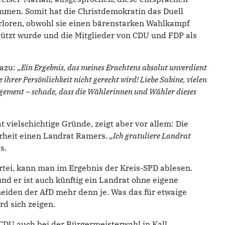
mmen. Somit hat die Christdemokratin das Duell
loren, obwohl sie einen bärenstarken Wahlkampf
stützt wurde und die Mitglieder von CDU und FDP als
dazu:
„Ein Ergebnis, das meines Erachtens absolut unverdient
 ihrer Persönlichkeit nicht gerecht wird! Liebe Sabine, vielen
agement – schade, dass die Wählerinnen und Wähler dieses
at vielschichtige Gründe, zeigt aber vor allem: Die
rheit einen Landrat Ramers.
„Ich gratuliere Landrat
s.
rtei, kann man im Ergebnis der Kreis-SPD ablesen.
nd er ist auch künftig ein Landrat ohne eigene
eiden der AfD mehr denn je. Was das für etwaige
rd sich zeigen.
CDU auch bei der Bürgermeisterwahl in Kall